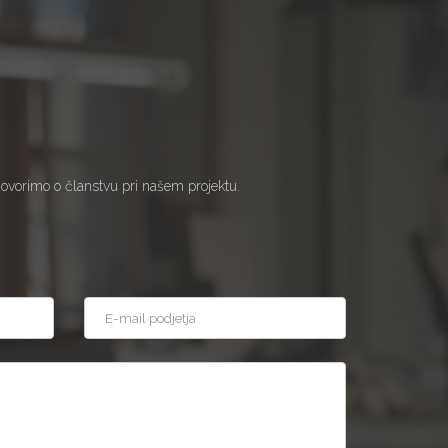
govorimo o članstvu pri našem projektu.