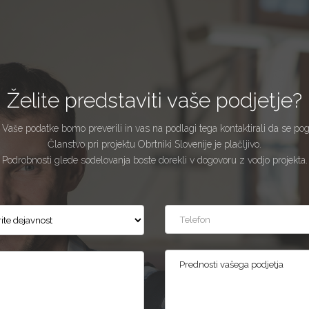
Želite predstaviti vaše podjetje?
 Vaše podatke bomo preverili in vas na podlagi tega kontaktirali da se po
Članstvo pri projektu Obrtniki Slovenije je plačljivo.
Podrobnosti glede sodelovanja boste dorekli v dogovoru z vodjo projekta.