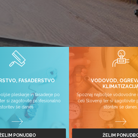
RSTVO, FASADERSTVO
VODOVOD, OGREV
KLIMATIZACIJ
oljše pleskarje in fasaderje po
Spoznaj najboljše vodovodne i
i ter si zagotovite profesionalno
celi Sloveniji ter si zagotovite
storitev še danes.
storitev še danes.
ŽELIM PONUDBO
ŽELIM PONUDB