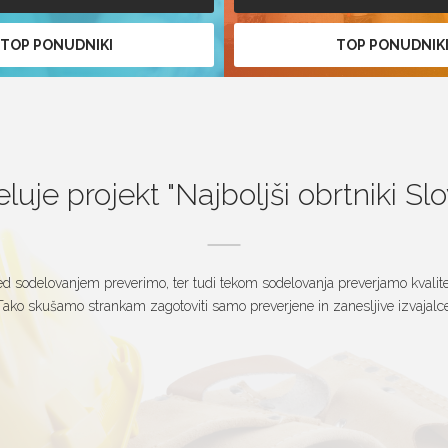
TOP PONUDNIKI
TOP PONUDNIK
luje projekt
Najboljši obrtniki Sl
d sodelovanjem preverimo, ter tudi tekom sodelovanja preverjamo kvalitet
Tako skušamo strankam zagotoviti samo preverjene in zanesljive izvajalce