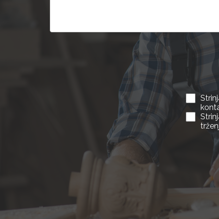
Stri
kont
Stri
tržen