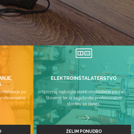
ANJE,
ELEKTROINŠTALATERSTVO
A
nštalaterje po
Spoznaj najboljše elektroinštalaterje po celi
 profesionalno
Sloveniji ter si zagotovite profesionalno
storitev še danes.
O
ŽELIM PONUDBO