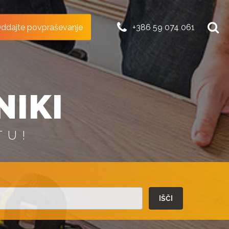
ddajte povpraševanje
+386 59 074 061
NIKI
TU!