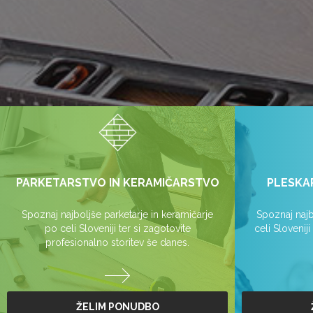
PARKETARSTVO IN KERAMIČARSTVO
PLESKA
Spoznaj najboljše parketarje in keramičarje
Spoznaj najb
po celi Sloveniji ter si zagotovite
celi Slovenij
profesionalno storitev še danes.
ŽELIM PONUDBO