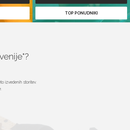
I
TOP PONUDNIKI
ovenije
?
o izvedenih storitev.
.