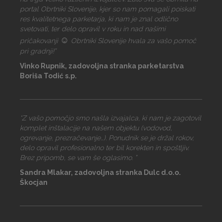
portal Obrtniki Slovenije, kjer so nam pomagali poiskati
res kvalitetnega parketarja, ki nam je znal odlično
svetovati, ter delo opravil v roku in nad našimi
☺
pričakovanji
Obrtniki Slovenije hvala za vašo pomoč
pri gradnji!”
Vinko Rupnik, zadovoljna stranka parketarstva
Boriša Todić s.p.
“Z vašo pomočjo smo našla izvajalca, ki nam je zagotovil
komplet inštalacije na našem objektu (vodovod,
ogrevanje, prezračevanje…). Ponudnik se je držal rokov,
delo opravil profesionalno ter bil korekten in spoštljiv.
Brez pripomb, se vam še oglasimo. ”
Sandra Mlakar, zadovoljna stranka Dulc d.o.o.
Škocjan