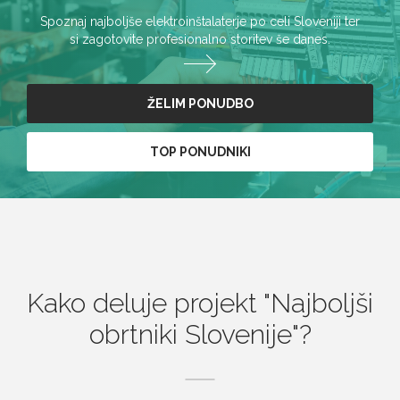
Spoznaj najboljše elektroinštalaterje po celi Sloveniji ter
si zagotovite profesionalno storitev še danes.
ŽELIM PONUDBO
TOP PONUDNIKI
Kako deluje projekt
Najboljši
obrtniki Slovenije
?