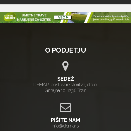
O PODJETJU
SEDEŽ
DEMAR, poslovne storitve, d.o.o.
Gmajna 10, 1236 Trzin
PIŠITE NAM
info@demar.si