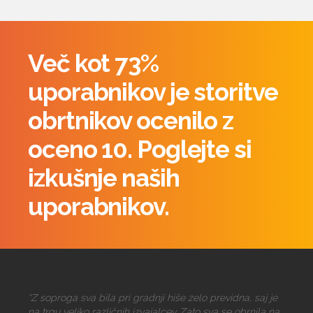
Več kot 73%
uporabnikov je storitve
obrtnikov ocenilo z
oceno 10. Poglejte si
izkušnje naših
uporabnikov.
“Z soproga sva bila pri gradnji hiše zelo previdna, saj je
na trgu veliko različnih izvajalcev. Zato sva se obrnila na