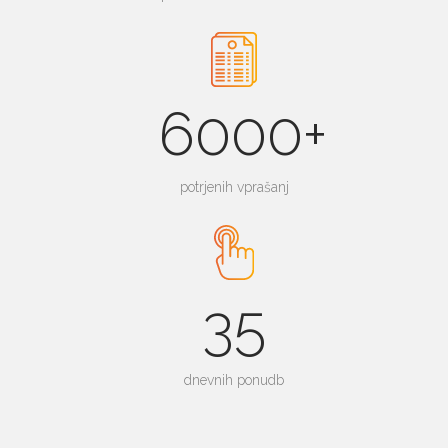
6000+
potrjenih vprašanj
35
dnevnih ponudb