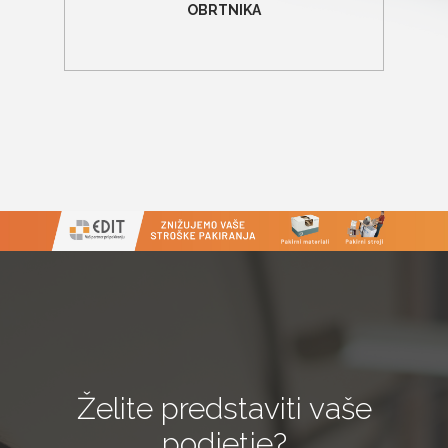
OBRTNIKA
Želite predstaviti vaše
podjetje?