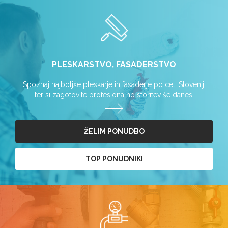
PLESKARSTVO, FASADERSTVO
Spoznaj najboljše pleskarje in fasaderje po celi Sloveniji
ter si zagotovite profesionalno storitev še danes.
ŽELIM PONUDBO
TOP PONUDNIKI