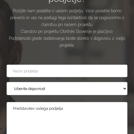
Pošljite nam podatke o vašem podjetju. Vaše podatke bomo
preverili in vas na podlagi tega kontaktirali da se pogovorimo o
članstvu pri našem projektu.
Članstvo pri projektu Obrtniki Slovenije je plačljivo.
Podrobnosti glede sodelovanja boste dorekli v dogovoru z vodjo
projekta.