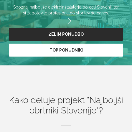
Spoznaj najboljše elektroinštalaterje po celi Sloveniji ter
si zagotovite profesionalno storitev še danes.
ŽELIM PONUDBO
TOP PONUDNIKI
Kako deluje projekt
Najboljši
obrtniki Slovenije
?