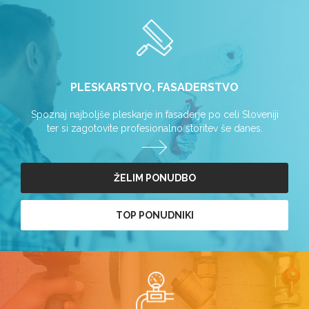
PLESKARSTVO, FASADERSTVO
Spoznaj najboljše pleskarje in fasaderje po celi Sloveniji
ter si zagotovite profesionalno storitev še danes.
ŽELIM PONUDBO
TOP PONUDNIKI