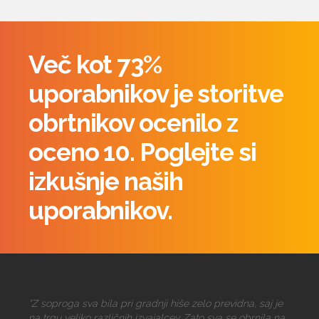
Več kot 73%
uporabnikov je storitve
obrtnikov ocenilo z
oceno 10. Poglejte si
izkušnje naših
uporabnikov.
“Z soproga sva bila pri gradnji hiše zelo previdna, saj je
na trgu veliko različnih izvajalcev. Zato sva se obrnila na