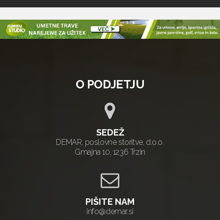
O PODJETJU
SEDEŽ
DEMAR, poslovne storitve, d.o.o.
Gmajna 10, 1236 Trzin
PIŠITE NAM
info@demar.si