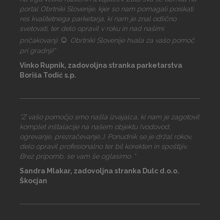
portal Obrtniki Slovenije, kjer so nam pomagali poiskati
res kvalitetnega parketarja, ki nam je znal odlično
svetovati, ter delo opravil v roku in nad našimi
☺
pričakovanji
Obrtniki Slovenije hvala za vašo pomoč
pri gradnji!”
Vinko Rupnik, zadovoljna stranka parketarstva
Boriša Todić s.p.
“Z vašo pomočjo smo našla izvajalca, ki nam je zagotovil
komplet inštalacije na našem objektu (vodovod,
ogrevanje, prezračevanje…). Ponudnik se je držal rokov,
delo opravil profesionalno ter bil korekten in spoštljiv.
Brez pripomb, se vam še oglasimo. ”
Sandra Mlakar, zadovoljna stranka Dulc d.o.o.
Škocjan