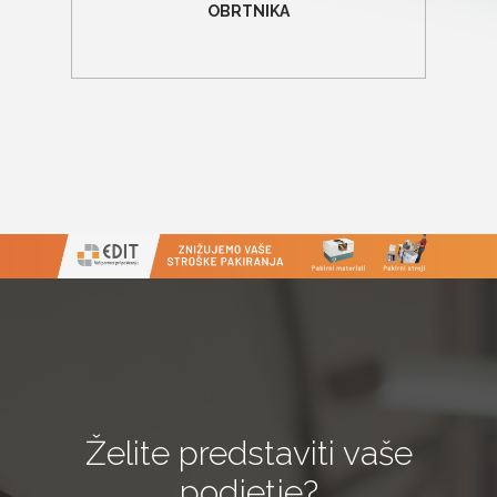
OBRTNIKA
Želite predstaviti vaše
podjetje?