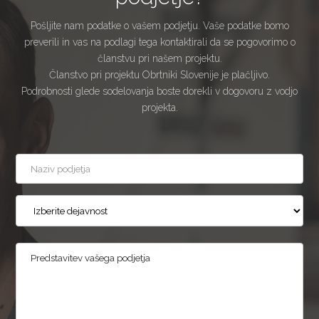
Pošljite nam podatke o vašem podjetju. Vaše podatke bomo
preverili in vas na podlagi tega kontaktirali da se pogovorimo o
članstvu pri našem projektu.
Članstvo pri projektu Obrtniki Slovenije je plačljivo.
Podrobnosti glede sodelovanja boste dorekli v dogovoru z vodjo
projekta.