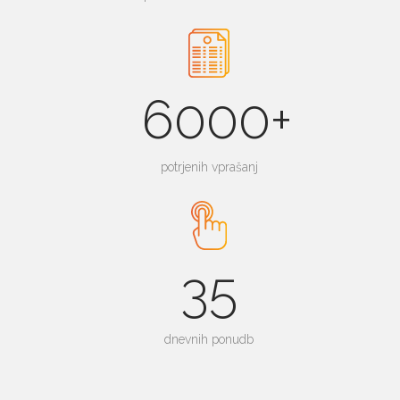
6000+
potrjenih vprašanj
35
dnevnih ponudb