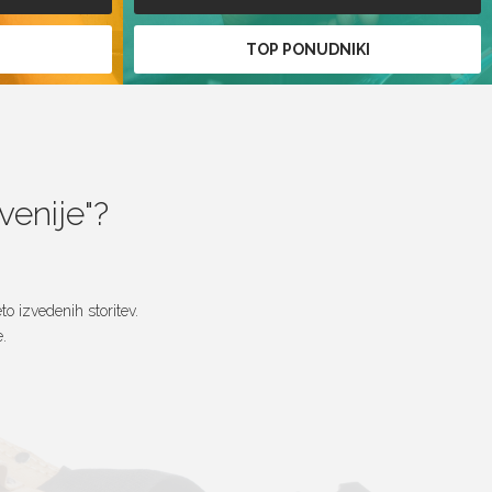
I
TOP PONUDNIKI
ovenije
?
o izvedenih storitev.
.