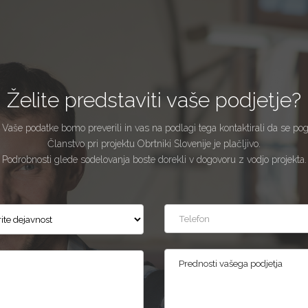
Želite predstaviti vaše podjetje?
 Vaše podatke bomo preverili in vas na podlagi tega kontaktirali da se po
Članstvo pri projektu Obrtniki Slovenije je plačljivo.
Podrobnosti glede sodelovanja boste dorekli v dogovoru z vodjo projekta.