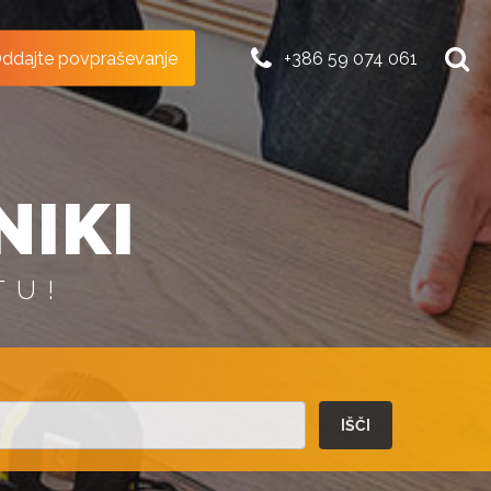
ddajte povpraševanje
+386 59 074 061
NIKI
TU!