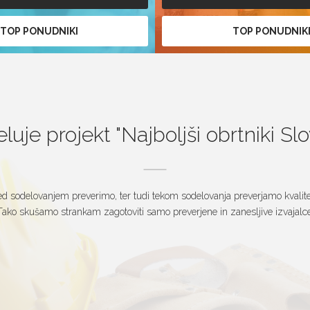
TOP PONUDNIKI
TOP PONUDNIK
luje projekt
Najboljši obrtniki Sl
d sodelovanjem preverimo, ter tudi tekom sodelovanja preverjamo kvalitet
Tako skušamo strankam zagotoviti samo preverjene in zanesljive izvajalce