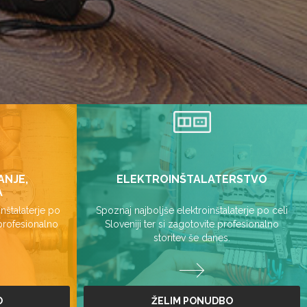
ANJE,
ELEKTROINŠTALATERSTVO
A
nštalaterje po
Spoznaj najboljše elektroinštalaterje po celi
 profesionalno
Sloveniji ter si zagotovite profesionalno
storitev še danes.
O
ŽELIM PONUDBO