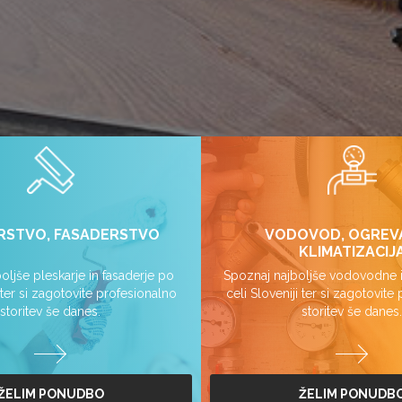
RSTVO, FASADERSTVO
VODOVOD, OGREV
KLIMATIZACIJ
oljše pleskarje in fasaderje po
Spoznaj najboljše vodovodne i
i ter si zagotovite profesionalno
celi Sloveniji ter si zagotovite
storitev še danes.
storitev še danes.
ŽELIM PONUDBO
ŽELIM PONUDB