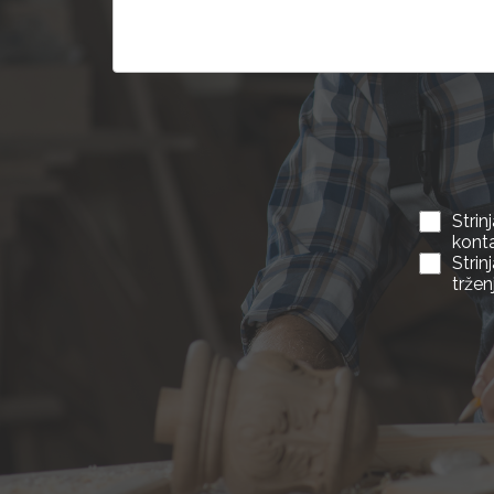
Stri
kont
Stri
tržen