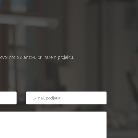
govorimo o članstvu pri našem projektu.