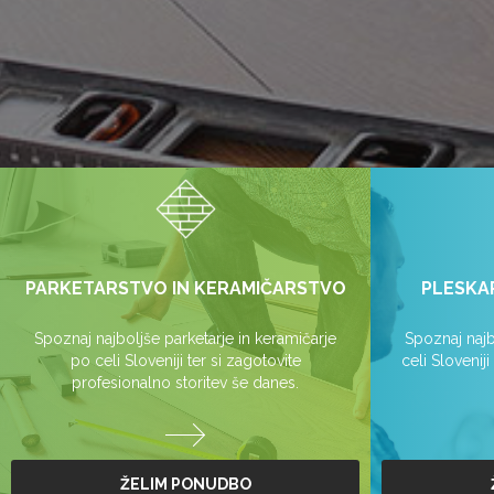
PARKETARSTVO IN KERAMIČARSTVO
PLESKA
Spoznaj najboljše parketarje in keramičarje
Spoznaj najb
po celi Sloveniji ter si zagotovite
celi Slovenij
profesionalno storitev še danes.
ŽELIM PONUDBO