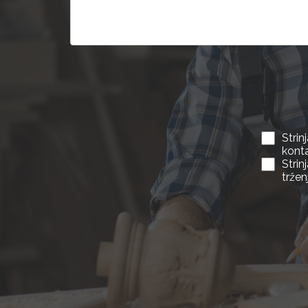
Stri
kont
Stri
tržen