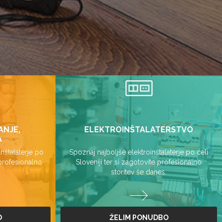
ANJE,
ELEKTROINŠTALATERSTVO
A
nštalaterje po
Spoznaj najboljše elektroinštalaterje po celi
 profesionalno
Sloveniji ter si zagotovite profesionalno
storitev še danes.
O
ŽELIM PONUDBO