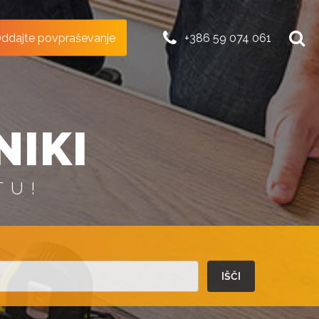
ddajte povpraševanje
+386 59 074 061
NIKI
TU!