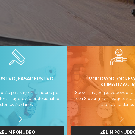
RSTVO, FASADERSTVO
VODOVOD, OGREV
KLIMATIZACIJ
oljše pleskarje in fasaderje po
Spoznaj najboljše vodovodne i
i ter si zagotovite profesionalno
celi Sloveniji ter si zagotovite
storitev še danes.
storitev še danes.
ŽELIM PONUDBO
ŽELIM PONUDB