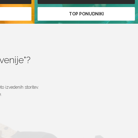
I
TOP PONUDNIKI
ovenije
?
o izvedenih storitev.
.