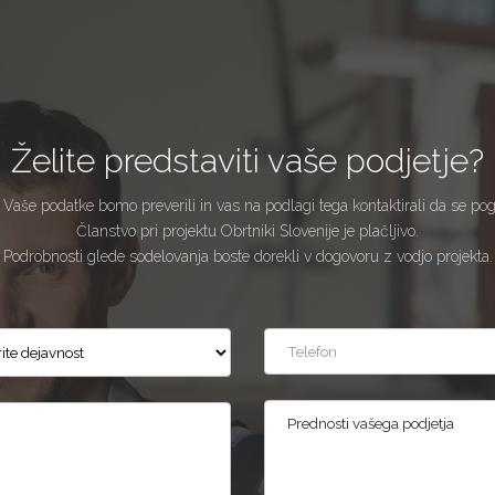
Želite predstaviti vaše podjetje?
 Vaše podatke bomo preverili in vas na podlagi tega kontaktirali da se po
Članstvo pri projektu Obrtniki Slovenije je plačljivo.
Podrobnosti glede sodelovanja boste dorekli v dogovoru z vodjo projekta.