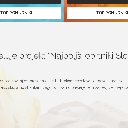
TOP PONUDNIKI
TOP PONUDNIK
luje projekt
Najboljši obrtniki Sl
d sodelovanjem preverimo, ter tudi tekom sodelovanja preverjamo kvalitet
Tako skušamo strankam zagotoviti samo preverjene in zanesljive izvajalce