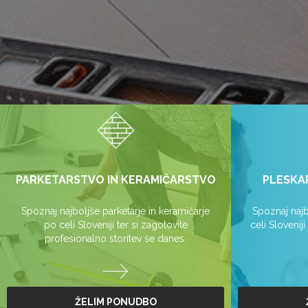
PARKETARSTVO IN KERAMIČARSTVO
PLESKA
Spoznaj najboljše parketarje in keramičarje
Spoznaj najb
po celi Sloveniji ter si zagotovite
celi Slovenij
profesionalno storitev še danes.
ŽELIM PONUDBO