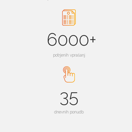
6000+
potrjenih vprašanj
35
dnevnih ponudb