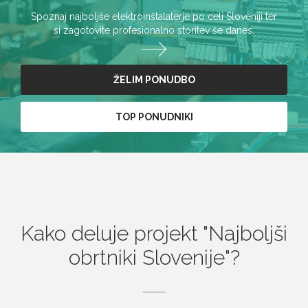
Spoznaj najboljše elektroinštalaterje po celi Sloveniji ter
si zagotovite profesionalno storitev še danes.
ŽELIM PONUDBO
TOP PONUDNIKI
Kako deluje projekt
Najboljši
obrtniki Slovenije
?