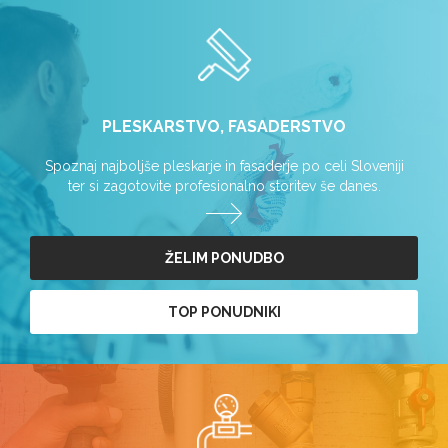
PLESKARSTVO, FASADERSTVO
Spoznaj najboljše pleskarje in fasaderje po celi Sloveniji
ter si zagotovite profesionalno storitev še danes.
ŽELIM PONUDBO
TOP PONUDNIKI