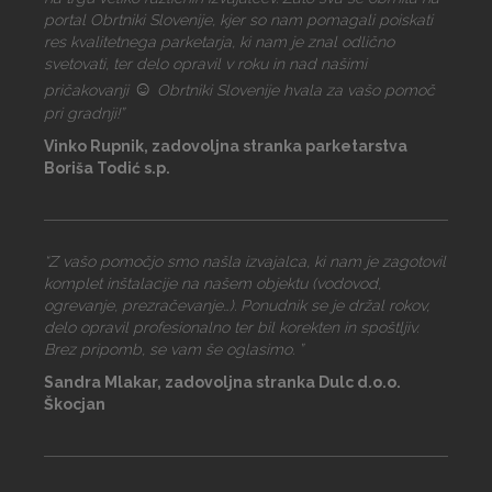
portal Obrtniki Slovenije, kjer so nam pomagali poiskati
res kvalitetnega parketarja, ki nam je znal odlično
svetovati, ter delo opravil v roku in nad našimi
☺
pričakovanji
Obrtniki Slovenije hvala za vašo pomoč
pri gradnji!”
Vinko Rupnik, zadovoljna stranka parketarstva
Boriša Todić s.p.
“Z vašo pomočjo smo našla izvajalca, ki nam je zagotovil
komplet inštalacije na našem objektu (vodovod,
ogrevanje, prezračevanje…). Ponudnik se je držal rokov,
delo opravil profesionalno ter bil korekten in spoštljiv.
Brez pripomb, se vam še oglasimo. ”
Sandra Mlakar, zadovoljna stranka Dulc d.o.o.
Škocjan