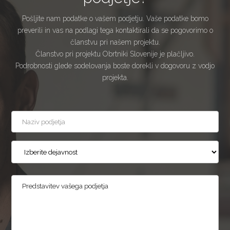
Pošljite nam podatke o vašem podjetju. Vaše podatke bomo
preverili in vas na podlagi tega kontaktirali da se pogovorimo o
članstvu pri našem projektu.
Članstvo pri projektu Obrtniki Slovenije je plačljivo.
Podrobnosti glede sodelovanja boste dorekli v dogovoru z vodjo
projekta.