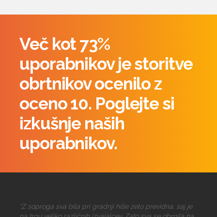
Več kot 73%
uporabnikov je storitve
obrtnikov ocenilo z
oceno 10. Poglejte si
izkušnje naših
uporabnikov.
“Z soproga sva bila pri gradnji hiše zelo previdna, saj je
na trgu veliko različnih izvajalcev. Zato sva se obrnila na