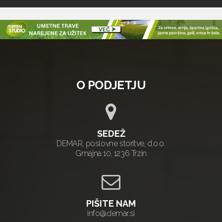
O PODJETJU
SEDEŽ
DEMAR, poslovne storitve, d.o.o.
Gmajna 10, 1236 Trzin
PIŠITE NAM
info@demar.si