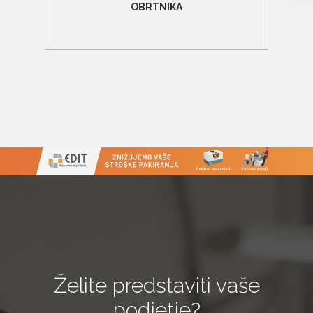
OBRTNIKA
Želite predstaviti vaše
podjetje?