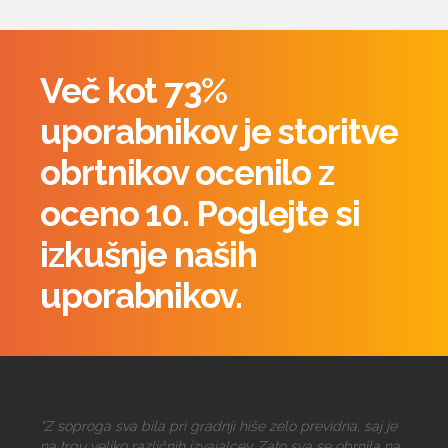
Več kot 73%
uporabnikov je storitve
obrtnikov ocenilo z
oceno 10. Poglejte si
izkušnje naših
uporabnikov.
“Z soproga sva bila pri gradnji hiše zelo previdna, saj je
na trgu veliko različnih izvajalcev. Zato sva se obrnila na