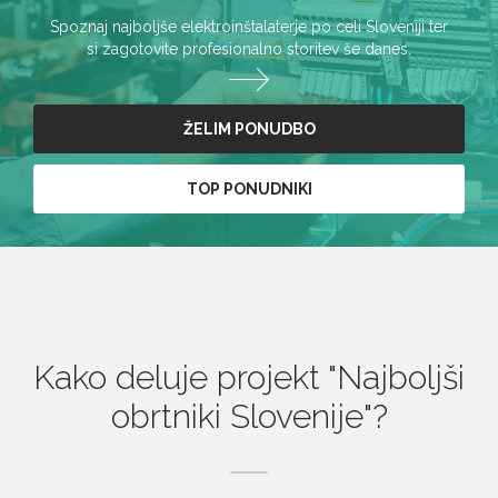
Spoznaj najboljše elektroinštalaterje po celi Sloveniji ter
si zagotovite profesionalno storitev še danes.
ŽELIM PONUDBO
TOP PONUDNIKI
Kako deluje projekt
Najboljši
obrtniki Slovenije
?