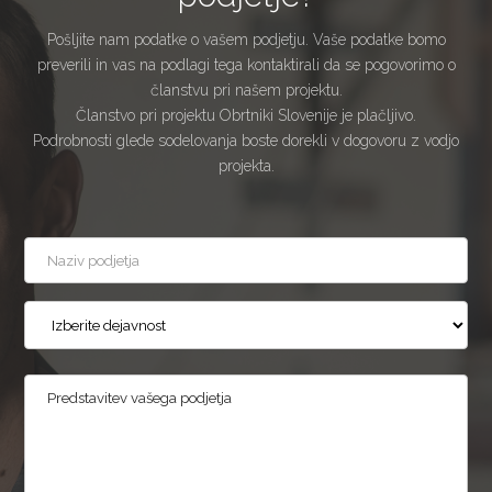
Pošljite nam podatke o vašem podjetju. Vaše podatke bomo
preverili in vas na podlagi tega kontaktirali da se pogovorimo o
članstvu pri našem projektu.
Članstvo pri projektu Obrtniki Slovenije je plačljivo.
Podrobnosti glede sodelovanja boste dorekli v dogovoru z vodjo
projekta.