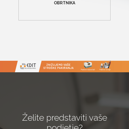
OBRTNIKA
Želite predstaviti vaše
podjetje?