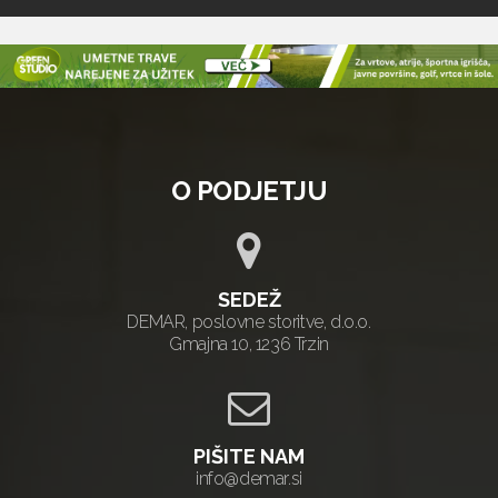
O PODJETJU
SEDEŽ
DEMAR, poslovne storitve, d.o.o.
Gmajna 10, 1236 Trzin
PIŠITE NAM
info@demar.si