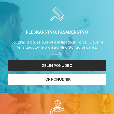
PLESKARSTVO, FASADERSTVO
Spoznaj najboljše pleskarje in fasaderje po celi Sloveniji
ter si zagotovite profesionalno storitev še danes.
ŽELIM PONUDBO
TOP PONUDNIKI