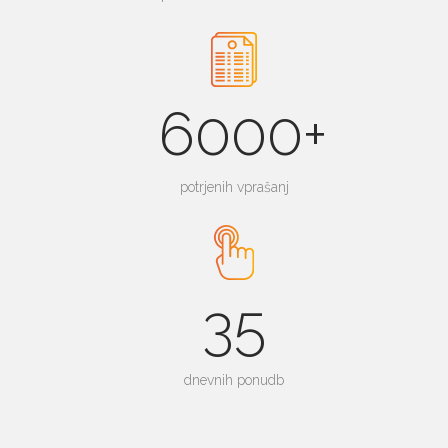
6000+
potrjenih vprašanj
35
dnevnih ponudb