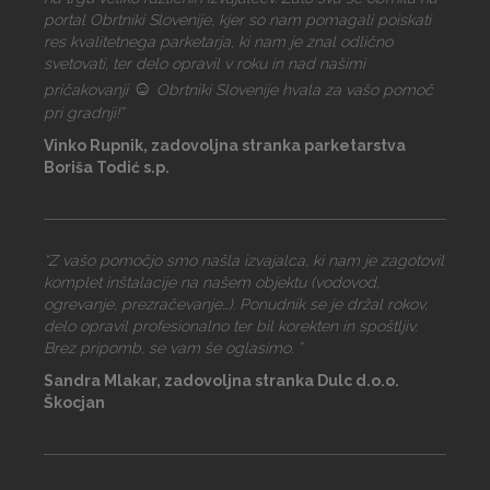
portal Obrtniki Slovenije, kjer so nam pomagali poiskati
res kvalitetnega parketarja, ki nam je znal odlično
svetovati, ter delo opravil v roku in nad našimi
☺
pričakovanji
Obrtniki Slovenije hvala za vašo pomoč
pri gradnji!”
Vinko Rupnik, zadovoljna stranka parketarstva
Boriša Todić s.p.
“Z vašo pomočjo smo našla izvajalca, ki nam je zagotovil
komplet inštalacije na našem objektu (vodovod,
ogrevanje, prezračevanje…). Ponudnik se je držal rokov,
delo opravil profesionalno ter bil korekten in spoštljiv.
Brez pripomb, se vam še oglasimo. ”
Sandra Mlakar, zadovoljna stranka Dulc d.o.o.
Škocjan