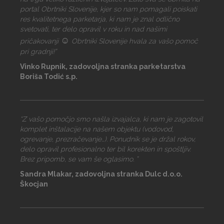
portal Obrtniki Slovenije, kjer so nam pomagali poiskati
res kvalitetnega parketarja, ki nam je znal odlično
svetovati, ter delo opravil v roku in nad našimi
☺
pričakovanji
Obrtniki Slovenije hvala za vašo pomoč
pri gradnji!”
Vinko Rupnik, zadovoljna stranka parketarstva
Boriša Todić s.p.
“Z vašo pomočjo smo našla izvajalca, ki nam je zagotovil
komplet inštalacije na našem objektu (vodovod,
ogrevanje, prezračevanje…). Ponudnik se je držal rokov,
delo opravil profesionalno ter bil korekten in spoštljiv.
Brez pripomb, se vam še oglasimo. ”
Sandra Mlakar, zadovoljna stranka Dulc d.o.o.
Škocjan