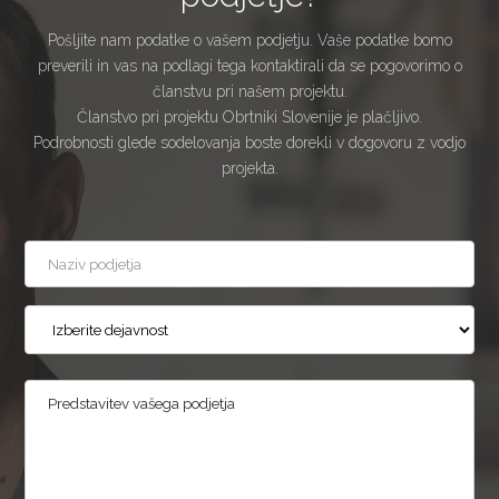
Pošljite nam podatke o vašem podjetju. Vaše podatke bomo
preverili in vas na podlagi tega kontaktirali da se pogovorimo o
članstvu pri našem projektu.
Članstvo pri projektu Obrtniki Slovenije je plačljivo.
Podrobnosti glede sodelovanja boste dorekli v dogovoru z vodjo
projekta.