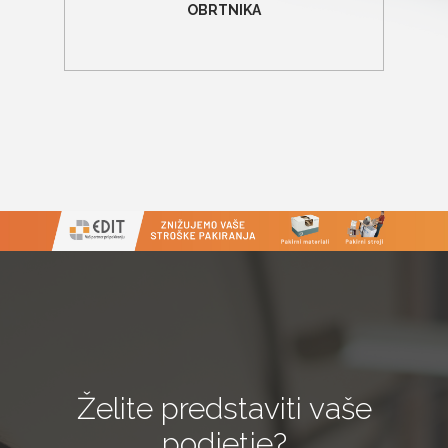
OBRTNIKA
Želite predstaviti vaše
podjetje?