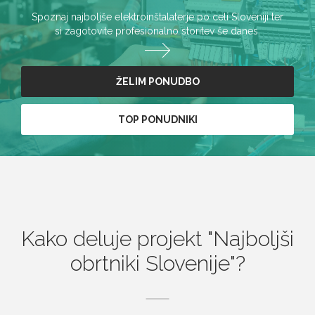
Spoznaj najboljše elektroinštalaterje po celi Sloveniji ter
si zagotovite profesionalno storitev še danes.
ŽELIM PONUDBO
TOP PONUDNIKI
Kako deluje projekt
Najboljši
obrtniki Slovenije
?