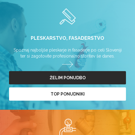
PLESKARSTVO, FASADERSTVO
Spoznaj najboljše pleskarje in fasaderje po celi Sloveniji
ter si zagotovite profesionalno storitev še danes.
ŽELIM PONUDBO
TOP PONUDNIKI