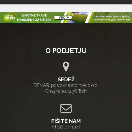
O PODJETJU
SEDEŽ
DEMAR, poslovne storitve, d.o.o.
Gmajna 10, 1236 Trzin
PIŠITE NAM
info@demar.si