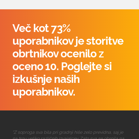
Več kot 73%
uporabnikov je storitve
obrtnikov ocenilo z
oceno 10. Poglejte si
izkušnje naših
uporabnikov.
“Z soproga sva bila pri gradnji hiše zelo previdna, saj je
na trgu veliko različnih izvajalcev. Zato sva se obrnila na