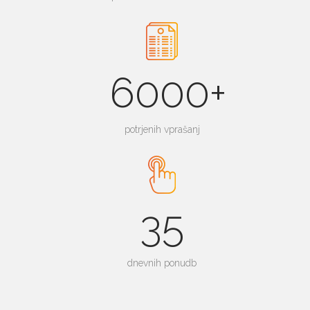
6000+
potrjenih vprašanj
35
dnevnih ponudb